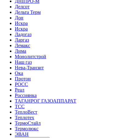
ДНІПРО-М
Делсот
Дельта Терм
Дон
Искра
Искра
Ладогаз
Ларгаз
Лемакс
Лима
Монолитстрой
Наш газ
Нева-Транзит
Ока
Протон
РОСС
Реал
Россиянка
ТАГАНРОГ ГАЗОАППАРАТ
ТСС
ТеплоВест
Теплотех
ТермоСтайл
Термолюкс
ЭВАН