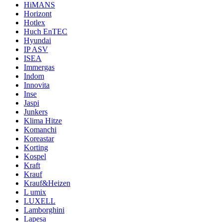
HiMANS
Horizont
Hotlex
Huch EnTEC
Hyundai
IP ASV
ISEA
Immergas
Indom
Innovita
Inse
Jaspi
Junkers
Klima Hitze
Komanchi
Koreastar
Korting
Kospel
Kraft
Krauf
Krauf&Heizen
L umix
LUXELL
Lamborghini
Lapesa