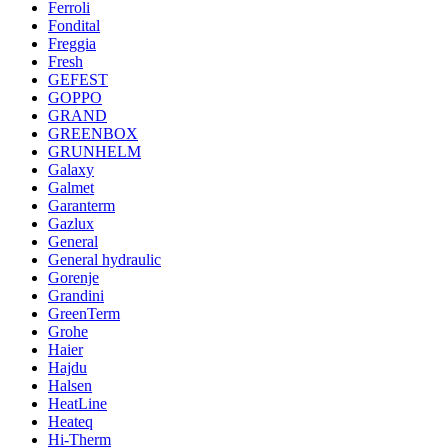
Ferroli
Fondital
Freggia
Fresh
GEFEST
GOPPO
GRAND
GREENBOX
GRUNHELM
Galaxy
Galmet
Garanterm
Gazlux
General
General hydraulic
Gorenje
Grandini
GreenTerm
Grohe
Haier
Hajdu
Halsen
HeatLine
Heateq
Hi-Therm