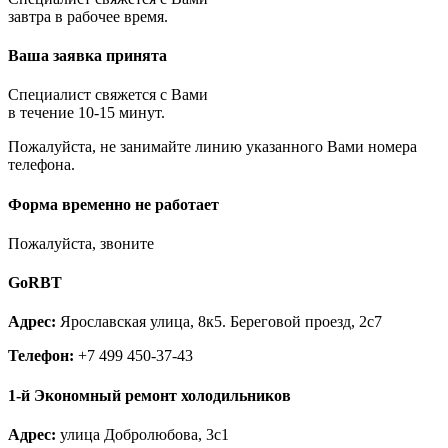
Королёв
завтра в рабочее время.
Котельники
Красноармейск
Ваша заявка принята
Красногорск
Краснозаводск
Краснознаменск
Специалист свяжется с Вами
Кубинка
в течение 10-15 минут.
Куровское
Пожалуйста, не занимайте линию указанного Вами номера
Ликино-Дулёво
телефона.
Лобня
Лосино-Петровский
Луховицы
Форма временно не работает
Лыткарино
Люберцы
Пожалуйста, звоните
Малаховка
Можайск
GoRBT
Москва и МО
Мытищи
Адрес:
Ярославская улица, 8к5. Береговой проезд, 2с7
Наро-Фоминск
Нахабино
Телефон:
+7 499 450-37-43
Ногинск
Одинцово
1-й Экономный ремонт холодильников
Ожерелье
Озёры
Адрес:
улица Добролюбова, 3с1
Орехово-Зуево