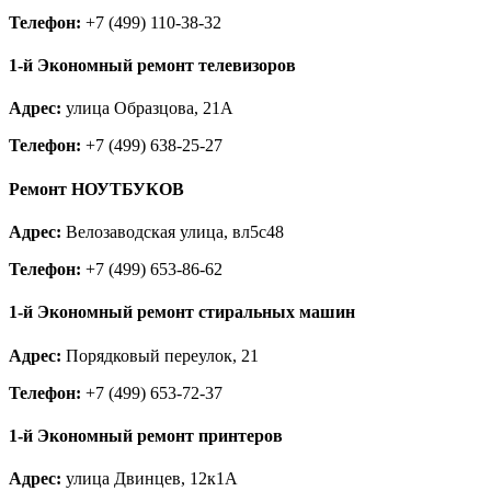
Павловский Посад
Телефон:
+7 (499) 110-38-32
Пересвет
Подольск
Протвино
1-й Экономный ремонт телевизоров
Пушкино
Пущино
Адрес:
улица Образцова, 21А
Раменское
Реутов
Телефон:
+7 (499) 638-25-27
Рошаль
Руза
Ремонт НОУТБУКОВ
Сергиев Посад
Серпухов
Адрес:
Велозаводская улица, вл5с48
Солнечногорск
Старая Купавна
Телефон:
+7 (499) 653-86-62
Ступино
Талдом
1-й Экономный ремонт стиральных машин
Троицк
Фрязино
Адрес:
Порядковый переулок, 21
Химки
Хотьково
Телефон:
+7 (499) 653-72-37
Черноголовка
Чехов
1-й Экономный ремонт принтеров
Шатура
Щелково
Адрес:
улица Двинцев, 12к1А
Щербинка