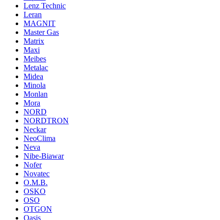
Lenz Technic
Leran
MAGNIT
Master Gas
Matrix
Maxi
Meibes
Metalac
Midea
Minola
Monlan
Mora
NORD
NORDTRON
Neckar
NeoClima
Neva
Nibe-Biawar
Nofer
Novatec
O.M.B.
OSKO
OSO
OTGON
Oasis