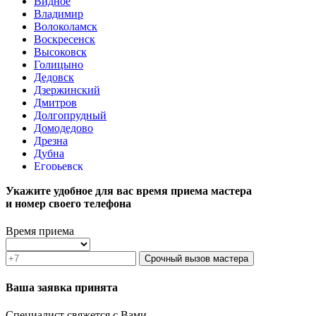
Видное
Владимир
Волоколамск
Воскресенск
Высоковск
Голицыно
Дедовск
Дзержинский
Дмитров
Долгопрудный
Домодедово
Дрезна
Дубна
Егорьевск
Железнодорожный
Укажите удобное для вас время приема мастера
Жуковский
и номер своего телефона
Зарайск
Звенигород
Зеленоград
Время приема
Ивантеевка
Истра
Срочный вызов мастера
Кашира
Климовск
Ваша заявка принята
Клин
Коломна
Специалист свяжется с Вами