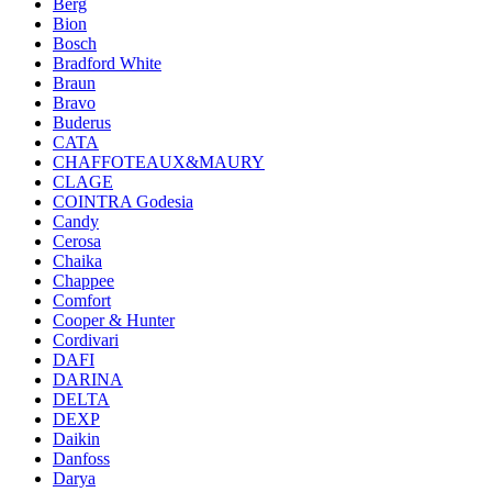
Berg
Bion
Bosch
Bradford White
Braun
Bravo
Buderus
CATA
CHAFFOTEAUX&MAURY
CLAGE
COINTRA Godesia
Candy
Cerosa
Chaika
Chappee
Comfort
Cooper & Hunter
Cordivari
DAFI
DARINA
DELTA
DEXP
Daikin
Danfoss
Darya