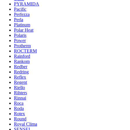
PYRAMIDA
Pacific
Perfezza
Perla
Platinum
Polar Heat
Polaris
Power
Protherm
ROCTERM
Rainford
Rankom
Redber
Redring
Reflex
Regent
Riello
Rihters
Rinnai
Roca
Roda
Rotex
Round
Royal Clima
SENSEI