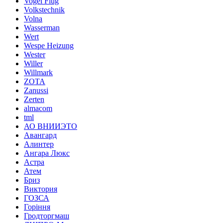
Vogel Flug
Volkstechnik
Volna
Wasserman
Wert
Wespe Heizung
Wester
Willer
Willmark
ZOTA
Zanussi
Zerten
almacom
tml
АО ВНИИЭТО
Авангард
Алинтер
Ангара Люкс
Астра
Атем
Бриз
Виктория
ГОЗСА
Горіння
Гродторгмаш