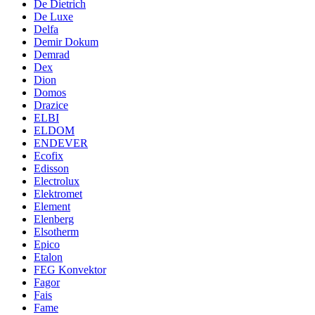
De Dietrich
De Luxe
Delfa
Demir Dokum
Demrad
Dex
Dion
Domos
Drazice
ELBI
ELDOM
ENDEVER
Ecofix
Edisson
Electrolux
Elektromet
Element
Elenberg
Elsotherm
Epico
Etalon
FEG Konvektor
Fagor
Fais
Fame