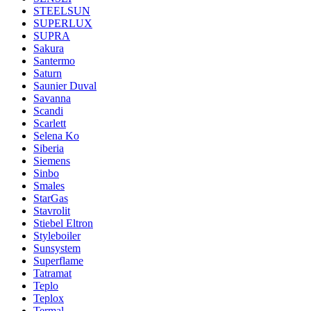
STEELSUN
SUPERLUX
SUPRA
Sakura
Santermo
Saturn
Saunier Duval
Savanna
Scandi
Scarlett
Selena Ko
Siberia
Siemens
Sinbo
Smales
StarGas
Stavrolit
Stiebel Eltron
Styleboiler
Sunsystem
Superflame
Tatramat
Teplo
Teplox
Termal