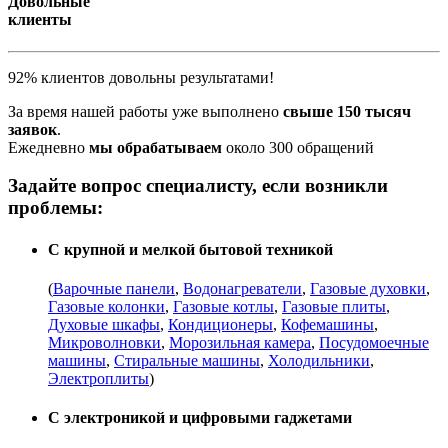
Довольные
клиенты
92% клиентов довольны результатами!
За время нашей работы уже выполнено
свыше 150 тысяч
заявок
.
Ежедневно
мы обрабатываем
около 300 обращений
Задайте вопрос специалисту, если возникли
проблемы:
С крупной и мелкой бытовой техникой
(
Варочные панели
,
Водонагреватели
,
Газовые духовки
,
Газовые колонки
,
Газовые котлы
,
Газовые плиты
,
Духовые шкафы
,
Кондиционеры
,
Кофемашины
,
Микроволновки
,
Морозильная камера
,
Посудомоечные
машины
,
Стиральные машины
,
Холодильники
,
Электроплиты
)
С электроникой и цифровыми гаджетами