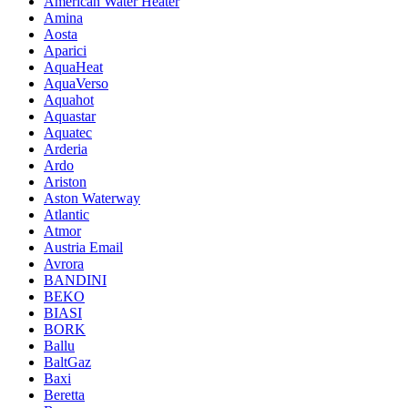
American Water Heater
Amina
Aosta
Aparici
AquaHeat
AquaVerso
Aquahot
Aquastar
Aquatec
Arderia
Ardo
Ariston
Aston Waterway
Atlantic
Atmor
Austria Email
Avrora
BANDINI
BEKO
BIASI
BORK
Ballu
BaltGaz
Baxi
Beretta